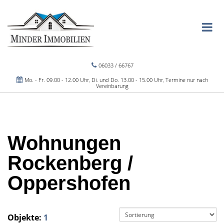
06033 / 66767
Mo. - Fr. 09.00 - 12.00 Uhr, Di. und Do. 13.00 - 15.00 Uhr, Termine nur nach
Vereinbarung
Wohnungen
Rockenberg /
Oppershofen
Objekte:
1