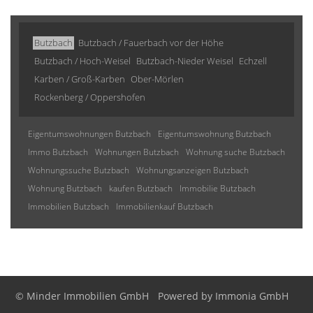
Butzbach
Butzbach / Fauerbach vor der Höhe
Butzbach / Hoch-Weisel
Butzbach-Nieder Weisel
Echzell
Karben / Groß-Karben
Ober-Mörlen
Rockenberg / Oppershofen
Eigentumswohnungen Butzbach
Eigentumswohnung Butzbach
Immo Butzbach
Wohnungen Butzbach
Wohnung suche Butzbach
Wohnungssuche Butzbach
Wohnungsanzeigen Butzbach
Wohnung Butzbach
kaufen Butzbach
Immobilie Butzbach
Immobilien Butzbach
Immobilienkauf Butzbach
© Minder Immobilien GmbH
Powered by
Immonia GmbH