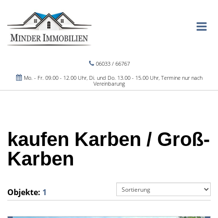
06033 / 66767
Mo. - Fr. 09.00 - 12.00 Uhr, Di. und Do. 13.00 - 15.00 Uhr, Termine nur nach
Vereinbarung
kaufen Karben / Groß-
Karben
Objekte:
1