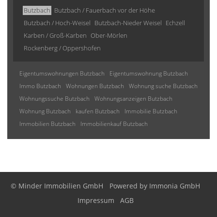
Butzbach
Butzbach / Fauerbach vor der Höhe
Butzbach / Hoch-Weisel
Butzbach-Nieder Weisel
Echzell
Karben / Groß-Karben
Ober-Mörlen
Rockenberg / Oppershofen
Eigentumswohnungen Butzbach
Eigentumswohnung Butzbach
Immo Butzbach
Wohnungen Butzbach
Wohnung suche Butzbach
Wohnungssuche Butzbach
Wohnungsanzeigen Butzbach
Wohnung Butzbach
kaufen Butzbach
Immobilie Butzbach
Immobilien Butzbach
Immobilienkauf Butzbach
© Minder Immobilien GmbH
Powered by
Immonia GmbH
Impressum
AGB