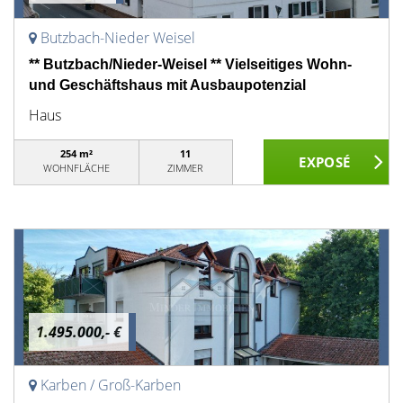
Butzbach-Nieder Weisel
** Butzbach/Nieder-Weisel ** Vielseitiges Wohn-
und Geschäftshaus mit Ausbaupotenzial
Haus
254 m²
11
WOHNFLÄCHE
ZIMMER
1.495.000,- €
Karben / Groß-Karben