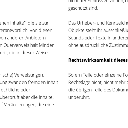
nicht der Schluss zu ziehen, 
geschützt sind.
nen Inhalte", die sie zur
Das Urheber- und Kennzeichen
erantwortlich. Von diesen
Objekte steht ihr ausschließli
e von anderen Anbietern
Sounds oder Texte in anderen
en Querverweis hält Minder
ohne ausdrückliche Zustimmu
eit, die in dieser Weise
Rechtswirksamkeit dieses
amische) Verweisungen.
Sofern Teile oder einzelne F
ung zwar den fremden Inhalt
Rechtslage nicht, nicht mehr 
rechtliche oder
die übrigen Teile des Dokumen
 überprüft aber die Inhalte,
unberührt.
auf Veränderungen, die eine