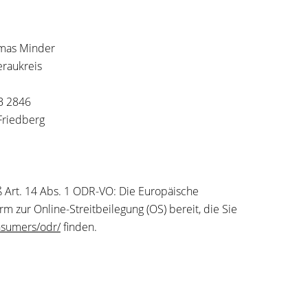
omas Minder
eraukreis
B 2846
Friedberg
 Art. 14 Abs. 1 ODR-VO: Die Europäische
rm zur Online-Streitbeilegung (OS) bereit, die Sie
nsumers/odr/
finden.