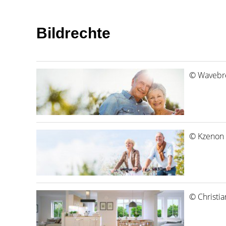
Bildrechte
© Wavebre
© Kzenon 
© Christia