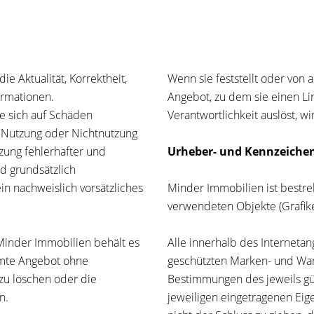
e Aktualität, Korrektheit,
Wenn sie feststellt oder von
formationen.
Angebot, zu dem sie einen Link
e sich auf Schäden
Verantwortlichkeit auslöst, w
ie Nutzung oder Nichtnutzung
zung fehlerhafter und
Urheber- und Kennzeiche
d grundsätzlich
in nachweislich vorsätzliches
Minder Immobilien ist bestre
verwendeten Objekte (Grafik
Minder Immobilien behält es
Alle innerhalb des Interneta
samte Angebot ohne
geschützten Marken- und War
zu löschen oder die
Bestimmungen des jeweils gü
n.
jeweiligen eingetragenen Eig