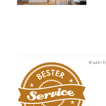
© sunt / F