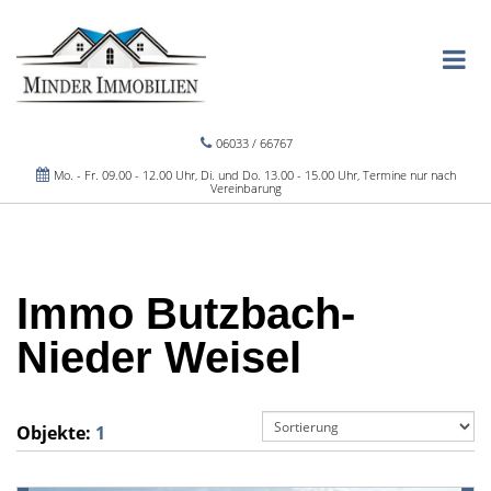
06033 / 66767
Mo. - Fr. 09.00 - 12.00 Uhr, Di. und Do. 13.00 - 15.00 Uhr, Termine nur nach
Vereinbarung
Immo Butzbach-
Nieder Weisel
Objekte:
1