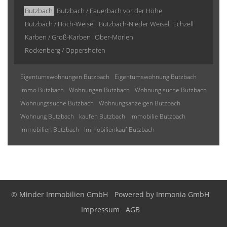
Butzbach
Butzbach / Fauerbach vor der Höhe
Butzbach / Hoch-Weisel
Butzbach-Nieder Weisel
Echzell
Karben / Groß-Karben
Ober-Mörlen
Rockenberg / Oppershofen
Eigentumswohnungen Butzbach
Eigentumswohnung Butzbach
Immo Butzbach
Wohnungen Butzbach
Wohnung suche Butzbach
Wohnungssuche Butzbach
Wohnungsanzeigen Butzbach
Wohnung Butzbach
kaufen Butzbach
Immobilie Butzbach
Immobilien Butzbach
Immobilienkauf Butzbach
© Minder Immobilien GmbH
Powered by
Immonia GmbH
Impressum
AGB