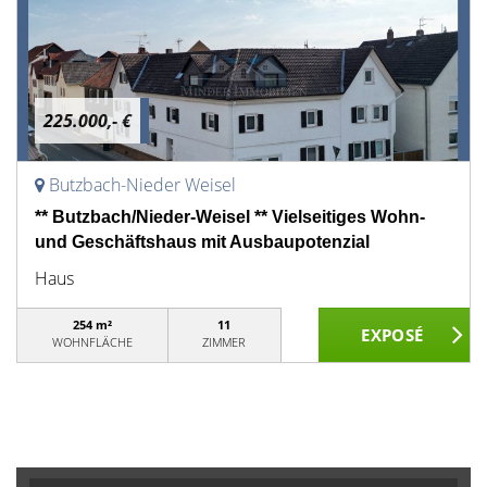
225.000,- €
Butzbach-Nieder Weisel
** Butzbach/Nieder-Weisel ** Vielseitiges Wohn-
und Geschäftshaus mit Ausbaupotenzial
Haus
254 m²
11
WOHNFLÄCHE
ZIMMER