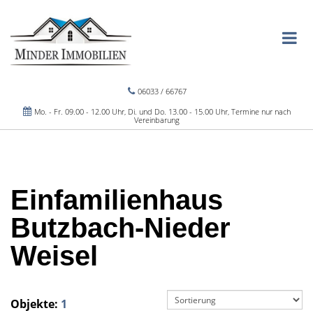
06033 / 66767
Mo. - Fr. 09.00 - 12.00 Uhr, Di. und Do. 13.00 - 15.00 Uhr, Termine nur nach
Vereinbarung
Einfamilienhaus
Butzbach-Nieder
Weisel
Objekte:
1