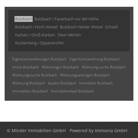
Butzbach
Butzbach / Fauerbach vor der Höhe
Butzbach / Hoch-Weisel
Butzbach-Nieder Weisel
Echzell
Karben / Groß-Karben
Ober-Mörlen
Rockenberg / Oppershofen
Eigentumswohnungen Butzbach
Eigentumswohnung Butzbach
Immo Butzbach
Wohnungen Butzbach
Wohnung suche Butzbach
Wohnungssuche Butzbach
Wohnungsanzeigen Butzbach
Wohnung Butzbach
kaufen Butzbach
Immobilie Butzbach
Immobilien Butzbach
Immobilienkauf Butzbach
© Minder Immobilien GmbH
Powered by
Immonia GmbH