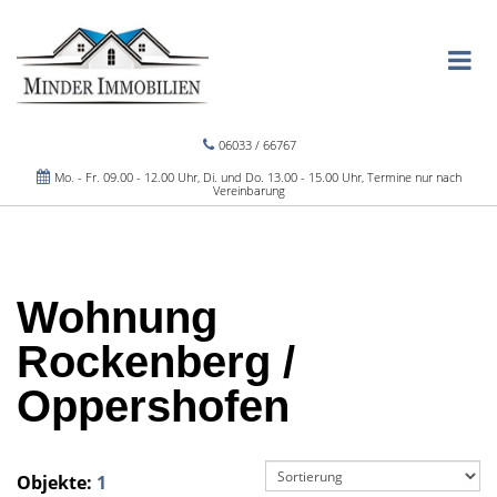
06033 / 66767
Mo. - Fr. 09.00 - 12.00 Uhr, Di. und Do. 13.00 - 15.00 Uhr, Termine nur nach
Vereinbarung
Wohnung
Rockenberg /
Oppershofen
Objekte:
1