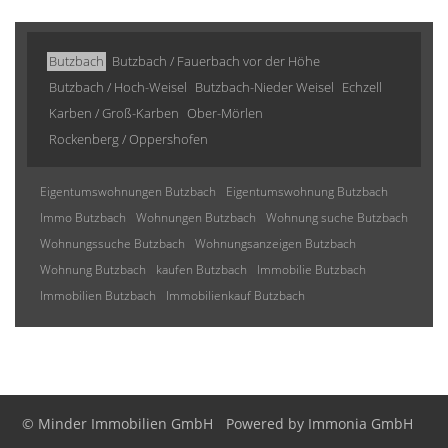
Butzbach
Butzbach / Fauerbach vor der Höhe
Butzbach / Hoch-Weisel
Butzbach-Nieder Weisel
Echzell
Karben / Groß-Karben
Ober-Mörlen
Rockenberg / Oppershofen
Eigentumswohnungen Butzbach
Eigentumswohnung Butzbach
Immo Butzbach
Wohnungen Butzbach
Wohnung suche Butzbach
Wohnungssuche Butzbach
Wohnungsanzeigen Butzbach
Wohnung Butzbach
kaufen Butzbach
Immobilie Butzbach
Immobilien Butzbach
Immobilienkauf Butzbach
© Minder Immobilien GmbH
Powered by
Immonia GmbH